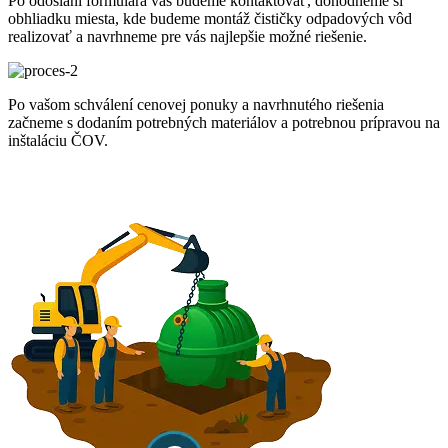
Po odoslaní formulára vás budeme kontaktovať, dohodneme si
obhliadku miesta, kde budeme montáž čističky odpadových vôd
realizovať a navrhneme pre vás najlepšie možné riešenie.
Po vašom schválení cenovej ponuky a navrhnutého riešenia
začneme s dodaním potrebných materiálov a potrebnou prípravou na
inštaláciu ČOV.