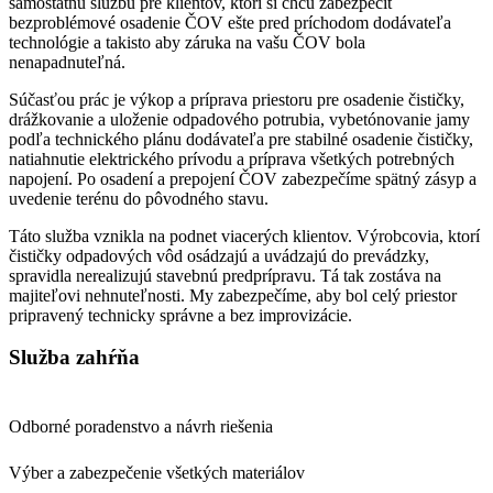
samostatnú službu pre klientov, ktorí si chcú zabezpečiť
bezproblémové osadenie ČOV ešte pred príchodom dodávateľa
technológie a takisto aby záruka na vašu ČOV bola
nenapadnuteľná.
Súčasťou prác je výkop a príprava priestoru pre osadenie čističky,
drážkovanie a uloženie odpadového potrubia, vybetónovanie jamy
podľa technického plánu dodávateľa pre stabilné osadenie čističky,
natiahnutie elektrického prívodu a príprava všetkých potrebných
napojení. Po osadení a prepojení ČOV zabezpečíme spätný zásyp a
uvedenie terénu do pôvodného stavu.
Táto služba vznikla na podnet viacerých klientov. Výrobcovia, ktorí
čističky odpadových vôd osádzajú a uvádzajú do prevádzky,
spravidla nerealizujú stavebnú predprípravu. Tá tak zostáva na
majiteľovi nehnuteľnosti. My zabezpečíme, aby bol celý priestor
pripravený technicky správne a bez improvizácie.
Služba zahŕňa
Odborné poradenstvo a návrh riešenia
Výber a zabezpečenie všetkých materiálov