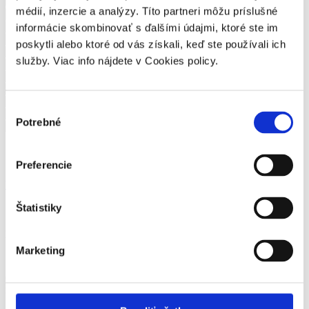
médií, inzercie a analýzy. Títo partneri môžu príslušné
Príprava na ČOV
informácie skombinovať s ďalšími údajmi, ktoré ste im
poskytli alebo ktoré od vás získali, keď ste používali ich
služby. Viac info nájdete v Cookies policy.
Výber
Potrebné
súhlasu
Spokojní klienti
Preferencie
Všetky recenzie
Štatistiky
Sme oveľa viac ako len bežní lokálni
montážnici
Marketing
Sme spoľahlivý partner, ktorý sa opiera o dlhoročné skúsenosti v
oblasti krkovania, inštalačných prác, pokládok kanalizácií a montáži
nádrží.