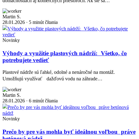
domácnostiach aj komerčných priestoroch. Ak ste sa…
Martin S.
28.01.2026
· 5 minút čítania
Novinky
Výhody a využitie plastových nádrží: Všetko, čo
potrebujete vedieť
Plastové nádrže sú ľahké, odolné a nenáročné na montáž.
Umožňujú využívať dažďovú vodu na záhrade…
Martin S.
28.01.2026
· 6 minút čítania
Novinky
Prečo by pre vás mohla byť ideálnou voľbou práve
betónová nádrž