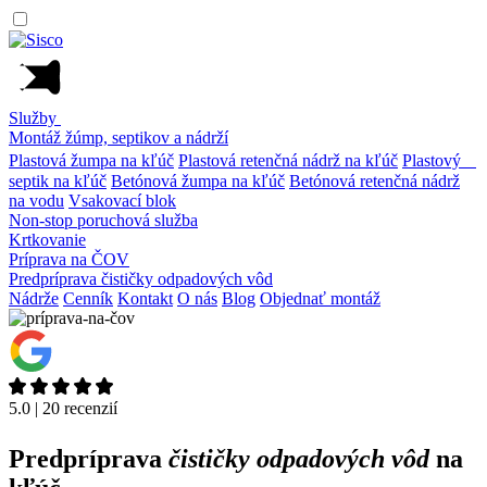
Služby
Montáž žúmp, septikov a nádrží
Plastová žumpa na kľúč
Plastová retenčná nádrž na kľúč
Plastový
septik na kľúč
Betónová žumpa na kľúč
Betónová retenčná nádrž
na vodu
Vsakovací blok
Non-stop poruchová služba
Krtkovanie
Príprava na ČOV
Predpríprava čističky odpadových vôd
Nádrže
Cenník
Kontakt
O nás
Blog
Objednať montáž
5.0 | 20 recenzií
Predpríprava
čističky odpadových vôd
na