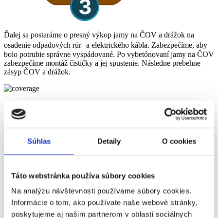
Ďalej sa postaráme o presný výkop jamy na ČOV a drážok na
osadenie odpadových rúr a elektrického kábla. Zabezpečíme, aby
bolo potrubie správne vyspádované. Po vybetónovaní jamy na ČOV
zabezpečíme montáž čističky a jej spustenie. Následne prebehne
zásyp ČOV a drážok.
Kde všade nádrže inštalujeme
Pôsobíme primárne na západnom Slovensku. Preto nás neváhajte
kontaktovať pokiaľ ste z Malackého, Bratislavského, Pezinského,
Súhlas
Detaily
O cookies
Skalického, Senického, Piešťanského, Seneckého alebo Trnavského
okresu.
Dohodnite si obhliadku
Táto webstránka používa súbory cookies
Na analýzu návštevnosti používame súbory cookies.
Naše realizácie
Informácie o tom, ako používate naše webové stránky,
poskytujeme aj našim partnerom v oblasti sociálnych
Montáž žúmp, septikov a nádrží
Non-stop poruchová služba