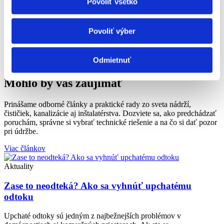
Povoliť všetko
Rozumieme terénu, rešpektujeme predpísané normy a dávame
pozor pri práci s ťažkými strojmi na majetok klientov. Nech
pracujeme kdekoľvek, naším cieľom je vždy to isté. Bezpečne,
Povoliť výber
spoľahlivo a s rešpektom k prostrediu aj zákazníkovi dodať
najlepší výsledok.
Odmietnuť
Náš príbeh
Mohlo by vás zaujímať
Prinášame odborné články a praktické rady zo sveta nádrží,
čističiek, kanalizácie aj inštalatérstva. Dozviete sa, ako predchádzať
poruchám, správne si vybrať technické riešenie a na čo si dať pozor
pri údržbe.
Viac článkov
Aktuality
Zase to neodteká? Ako sa vyhnúť upchatému
odtoku
Upchaté odtoky sú jedným z najbežnejších problémov v